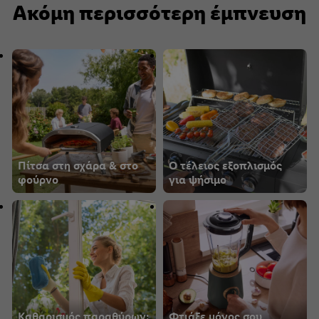
Ακόμη περισσότερη έμπνευση
Πίτσα στη σχάρα & στο
Ο τέλειος εξοπλισμός
φούρνο
για ψήσιμο
Καθαρισμός παραθύρων:
Φτιάξε μόνος σου