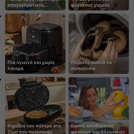
επαγγελματικές
φρέσκους χυμούς
συμβουλές
Πιο υγιεινό και χωρίς
Πλύνετε σωστά τα
λιπαρά
παπούτσια
Κηρύξτε τον πόλεμο στη
Σωστή αποθήκευση
ζύμη που περίσσεψε
φρούτων και λαχανικών