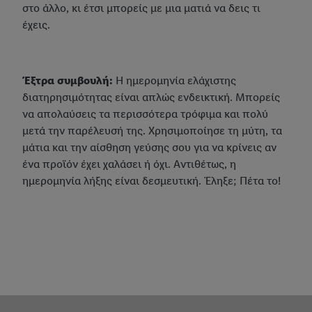
βρείτε τα νομικά στοιχεία της εταιρείας μας εδώ.
στο άλλο, κι έτσι μπορείς με μια ματιά να δεις τι
έχεις.
Έξτρα συμβουλή:
Η ημερομηνία ελάχιστης
διατηρησιμότητας είναι απλώς ενδεικτική. Μπορείς
να απολαύσεις τα περισσότερα τρόφιμα και πολύ
μετά την παρέλευσή της. Χρησιμοποίησε τη μύτη, τα
μάτια και την αίσθηση γεύσης σου για να κρίνεις αν
ένα προϊόν έχει χαλάσει ή όχι. Αντιθέτως, η
ημερομηνία λήξης είναι δεσμευτική. Έληξε; Πέτα το!