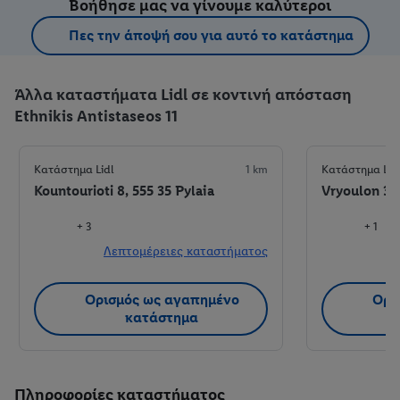
Βοήθησε μας να γίνουμε καλύτεροι
Πες την άποψή σου για αυτό το κατάστημα
Άλλα καταστήματα Lidl σε κοντινή απόσταση
Ethnikis Antistaseos 11
Κατάστημα Lidl
1 km
Κατάστημα Lid
Kountourioti 8, 555 35 Pylaia
Vryoulon 33,
+ 3
+ 1
Λεπτομέρειες καταστήματος
Λ
Ορισμός ως αγαπημένο
Ορι
κατάστημα
Πληροφορίες καταστήματος