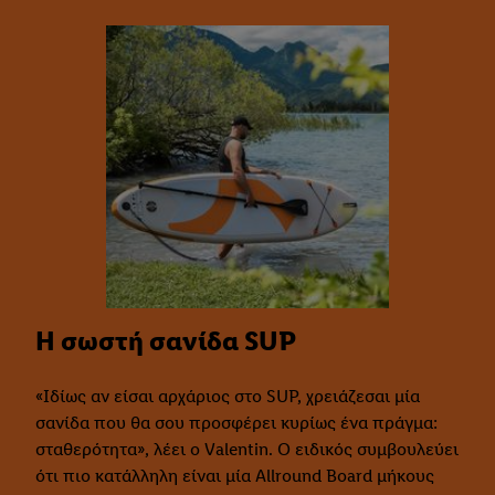
Η σωστή σανίδα SUP
«Ιδίως αν είσαι αρχάριος στο SUP, χρειάζεσαι μία
σανίδα που θα σου προσφέρει κυρίως ένα πράγμα:
σταθερότητα», λέει ο Valentin. Ο ειδικός συμβουλεύει
ότι πιο κατάλληλη είναι μία Allround Board μήκους