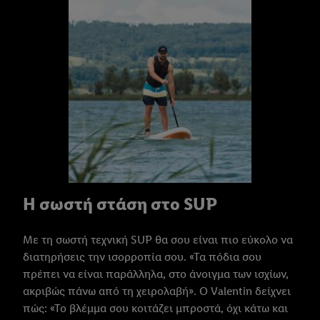
Κάνοντας κλικ στην επιλογή «Απόρριψη», επιτρέπετε μόνο τη
χρήση των τεχνικά απαραίτητων τεχνολογιών. Κάνοντας κλικ
στην επιλογή «Αποδοχή», συγκατατίθεστε στην επεξεργασία για
όλους τους προαναφερθέντες σκοπούς. Περαιτέρω
πληροφορίες, μεταξύ άλλων για την περίοδο αποθήκευσης των
δεδομένων και το δικαίωμά σας να ανακαλέσετε τη
συγκατάθεσή σας ανά πάσα στιγμή με ισχύ για το μέλλον,
μπορείτε να βρείτε στην
πολιτική απορρήτου
μας.
Μπορείτε να
βρείτε τα νομικά στοιχεία της εταιρείας μας εδώ.
Η σωστή στάση στο SUP
Με τη σωστή τεχνική SUP θα σου είναι πιο εύκολο να
διατηρήσεις την ισορροπία σου. «Τα πόδια σου
πρέπει να είναι παράλληλα, στο άνοιγμα των ισχίων,
ακριβώς πάνω από τη χειρολαβή». Ο Valentin δείχνει
πώς: «Το βλέμμα σου κοιτάζει μπροστά, όχι κάτω και