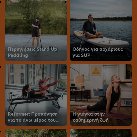
Περιηγήσεις Stand Up
Οδηγός για αρχάριους
Paddling
για SUP
Reformer: Προπόνηση
Η γιόγκα στην
για το άνω μέρος του
καθημερινή ζωή
σώματος