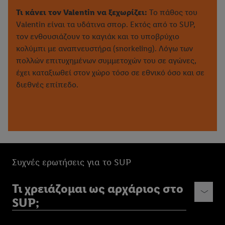
Τι κάνει τον Valentin να ξεχωρίζει:
Το πάθος του
Valentin είναι τα υδάτινα σπορ. Εκτός από το SUP,
τον ενθουσιάζουν το καγιάκ και το υποβρύχιο
κολύμπι με αναπνευστήρα (snorkeling). Λόγω των
πολλών επιτυχημένων συμμετοχών του σε αγώνες,
έχει καταξιωθεί στον χώρο τόσο σε εθνικό όσο και σε
διεθνές επίπεδο.
Συχνές ερωτήσεις για το SUP
Τι χρειάζομαι ως αρχάριος στο
SUP;