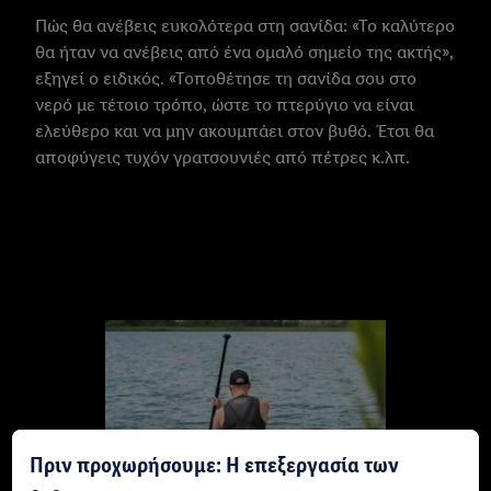
Πώς θα ανέβεις ευκολότερα στη σανίδα: «Το καλύτερο
θα ήταν να ανέβεις από ένα ομαλό σημείο της ακτής»,
εξηγεί ο ειδικός. «Τοποθέτησε τη σανίδα σου στο
νερό με τέτοιο τρόπο, ώστε το πτερύγιο να είναι
ελεύθερο και να μην ακουμπάει στον βυθό. Έτσι θα
αποφύγεις τυχόν γρατσουνιές από πέτρες κ.λπ.
Πριν προχωρήσουμε: Η επεξεργασία των