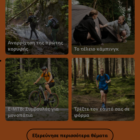
Αναρρίχηση της πρώτης
κορυφής
Το τέλειο κάμπινγκ
E-MTB: Συμβουλές για
Τρέξτε τον εαυτό σας σε
μονοπάτια
φόρμα
Εξερεύνησε περισσότερα θέματα