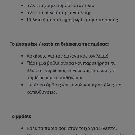
λαμβάνει χώρα στο πλαίσιο της κάθε τεχνολογίας.
5 λεπτά χαιρετισμούς στον ήλιο
Κάνοντας κλικ στην επιλογή «Απόρριψη», επιτρέπετε μόνο τη
5 λεπτά συνειδητής αναπνοής
χρήση των τεχνικά απαραίτητων τεχνολογιών. Κάνοντας κλικ
10 λεπτά περπάτημα χωρίς περισπασμούς
στην επιλογή «Αποδοχή», συγκατατίθεστε στην επεξεργασία για
όλους τους προαναφερθέντες σκοπούς. Περαιτέρω
πληροφορίες, μεταξύ άλλων για την περίοδο αποθήκευσης των
Το μεσημέρι / κατά τη διάρκεια της ημέρας:
δεδομένων και το δικαίωμά σας να ανακαλέσετε τη
συγκατάθεσή σας ανά πάσα στιγμή με ισχύ για το μέλλον,
Ασκήσεις για τον αυχένα και τον λαιμό
μπορείτε να βρείτε στην
πολιτική απορρήτου
μας.
Μπορείτε να
Πάρε μια βαθιά ανάσα και παρατήρησε τι
βρείτε τα νομικά στοιχεία της εταιρείας μας εδώ.
βλέπεις γύρω σου, τι γεύεσαι, τι ακούς, τι
μυρίζεις και τι αισθάνεσαι.
- Στάσου όρθιος και τεντώσου προς όλες τις
κατευθύνσεις.
Το βράδυ:
Βάλε τα πόδια σου στον τοίχο για 5 λεπτά.