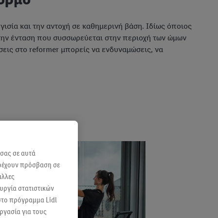
υγισία και την αντοχή σε καθημερινή βάση. Ιδίως όποιος
 την ένταση που συσσωρεύεται στην περιοχή των ώμων
σεις στο reformer μπορείς να ενδυναμώσεις, να
 σας σε αυτά
αρέχουν πρόσβαση σε
άλλες
ουργία στατιστικών
 στο πρόγραμμα Lidl
ργασία για τους