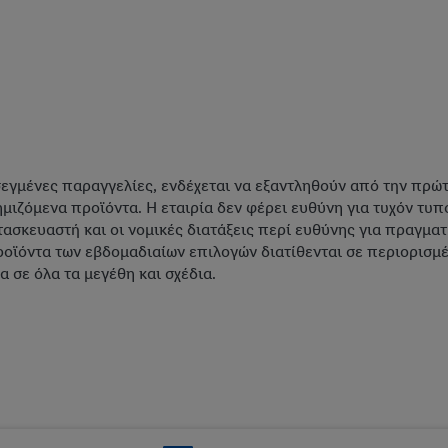
σεγμένες παραγγελίες, ενδέχεται να εξαντληθούν από την πρώ
μιζόμενα προϊόντα. Η εταιρία δεν φέρει ευθύνη για τυχόν τυπ
τασκευαστή και οι νομικές διατάξεις περί ευθύνης για πραγματ
προϊόντα των εβδομαδιαίων επιλογών διατίθενται σε περιορισμέ
α σε όλα τα μεγέθη και σχέδια.