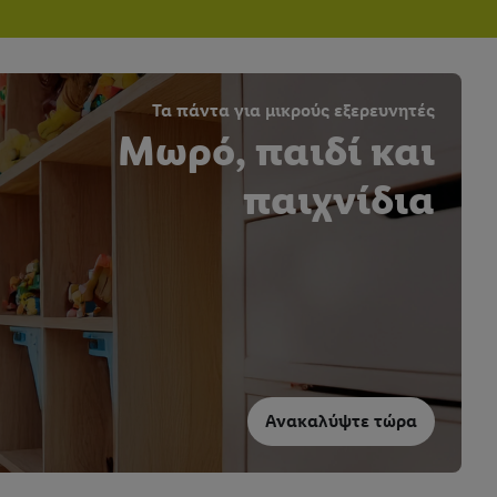
Τα πάντα για μικρούς εξερευνητές
Μωρό, παιδί και
παιχνίδια
Ανακαλύψτε τώρα