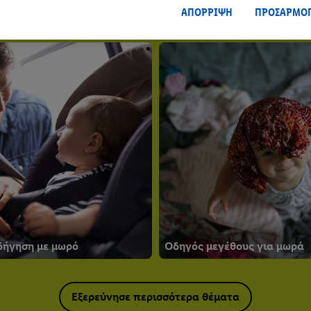
, μεταξύ άλλων για την περίοδο αποθήκευσης των δεδομένων και το δικ
ΑΠΟΡΡΙΨΗ
ΠΡΟΣΑΡΜΟ
ω: Βγαίνουμε έξω!
Παιχνίδια ρόλων
θεσή σας ανά πάσα στιγμή με ισχύ για το μέλλον, μπορείτε να βρείτε στη
 τα νομικά στοιχεία της εταιρείας μας εδώ.
δήγηση με μωρό
Οδηγός μεγέθους για μωρά
Εξερεύνησε περισσότερα θέματα