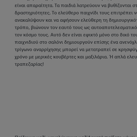
είναι απαραίτητα. Τα παιδιά λατρεύουν να βυθίζονται σ
δραστηριότητες. Το ελεύθερο παιχνίδι τους επιτρέπει ν
ανακαλύψουν και να αφήσουν ελεύθερη τη δημιουργικότ
τρόπο, βιώνουν τον εαυτό τους ως αυτοαποτελεσματικό
τον κόσμο τους. Αυτό δεν είναι εφικτό μόνο στο δικό το
παιχνιδιού στο σαλόνι δημιουργούν επίσης ένα ανενόχλ
τρίγωνο αναρρίχησης μπορεί να μετατραπεί σε κρησφύγ
χρόνο με μερικές κουβέρτες και μαξιλάρια. Ή απλά ελε
τραπεζαρίας!