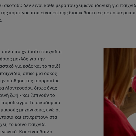
ύ σκοτάδι: δεν είναι κάθε μέρα του χειμώνα ιδανική για παιχν
 της καμπίνας που είναι επίσης διασκεδαστικές σε εσωτερικο
.
 απλά παιχνίδιαΤα παιχνίδια
ήριος μοχλός για την
αστικό για εσάς και το παιδί
 παιχνίδια, όπως μια δοκός
την αίσθηση της ισορροπίας
ντα Μοντεσσόρι, όπως ένας
ινή ζωή - και ξυπνούν το
α παράδειγμα. Τα οικοδομικά
ς μικρούς μηχανικούς, ενώ οι
ντασία και επιτρέπουν στα
ει, το κοινό παιχνίδι
νωνικά. Και είναι διπλά