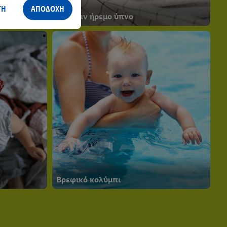
αίωμά σας να
ΓΗ
ΑΠΟΔΟΧΗ
Για έναν ήρεμο ύπνο
ν
πολιτική απορρήτου
Βρεφικό κολύμπι