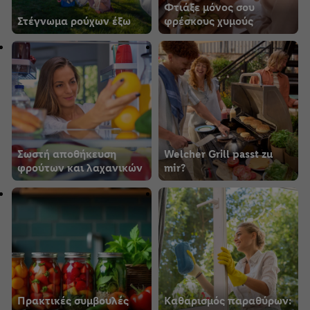
Φτιάξε μόνος σου
Στέγνωμα ρούχων έξω
φρέσκους χυμούς
Σωστή αποθήκευση
Welcher Grill passt zu
φρούτων και λαχανικών
mir?
Πρακτικές συμβουλές
Καθαρισμός παραθύρων: