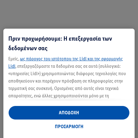
Πριν προχωρήσουμε: Η επεξεργασία των
δεδομένων σας
Εμείς,
ως πάροχος του ιστότοπου της Lidl και της εφαρμογής
Lidl
, επεξεργαζόμαστε τα δεδομένα σας σε αυτά (συλλογικά:
«υπηρεσίες Lidl») χρησιμοποιώντας διάφορες τεχνολογίες που
αποθηκεύουν και παρέχουν πρόσβαση σε πληροφορίες στην
τερματική σας συσκευή. Ορισμένες από αυτές είναι τεχνικά
απαραίτητες, ενώ άλλες χρησιμοποιούνται μόνο με τη
συγκατάθεσή σας, για την παροχή βολικών ρυθμίσεων, για τη
δημιουργία στατιστικών στοιχείων ή για εξατομικευμένη
ΑΠΟΔΟΧΗ
διαφήμιση εντός και εκτός των υπηρεσιών Lidl. Εάν
Βήμα 3: Ενεργοποίησε την παλμική
συμμετέχετε στο πρόγραμμα Lidl Plus, δεδομένα που αφορούν
ΠΡΟΣΑΡΜΟΓΗ
λειτουργία.
τις αγορές σας στα καταστήματα, θα υποβάλλονται επίσης σε