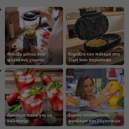
Φτιάξε μόνος σου
Κηρύξτε τον πόλεμο στη
φρέσκους χυμούς
ζύμη που περίσσεψε
Δροσερά ποτά για το
Σωστή αποθήκευση
καλοκαίρι
φρούτων και λαχανικών