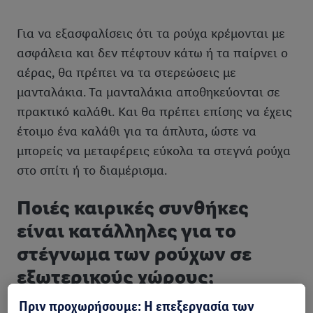
Για να εξασφαλίσεις ότι τα ρούχα κρέμονται με
ασφάλεια και δεν πέφτουν κάτω ή τα παίρνει ο
αέρας, θα πρέπει να τα στερεώσεις με
μανταλάκια. Τα μανταλάκια αποθηκεύονται σε
πρακτικό καλάθι. Και θα πρέπει επίσης να έχεις
έτοιμο ένα καλάθι για τα άπλυτα, ώστε να
μπορείς να μεταφέρεις εύκολα τα στεγνά ρούχα
στο σπίτι ή το διαμέρισμα.
Ποιές καιρικές συνθήκες
είναι κατάλληλες για το
στέγνωμα των ρούχων σε
εξωτερικούς χώρους;
Πριν προχωρήσουμε: Η επεξεργασία των