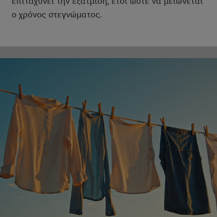
επιταχύνει την εξάτμιση, έτσι ώστε να μειώνεται
Κάνοντας κλικ στην επιλογή «Απόρριψη», επιτρέπετε μόνο τη
ο χρόνος στεγνώματος.
χρήση των τεχνικά απαραίτητων τεχνολογιών. Κάνοντας κλικ
στην επιλογή «Αποδοχή», συγκατατίθεστε στην επεξεργασία για
όλους τους προαναφερθέντες σκοπούς. Περαιτέρω
πληροφορίες, μεταξύ άλλων για την περίοδο αποθήκευσης των
δεδομένων και το δικαίωμά σας να ανακαλέσετε τη
συγκατάθεσή σας ανά πάσα στιγμή με ισχύ για το μέλλον,
μπορείτε να βρείτε στην
πολιτική απορρήτου
μας.
Μπορείτε να
βρείτε τα νομικά στοιχεία της εταιρείας μας εδώ.