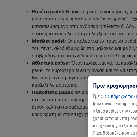
Ρακέτα padel:
Η ρακέτα padel είναι συμπαγής, ε
ρακέτα του τένις, η οποία είναι "κεντημένη" - έ
κατασκευασμένη από άνθρακα ή πλαστικό. Λόγω 
επίσης πιο εύκολο να την ελέγξεις από ότι μια ρ
Μπάλες padel:
Οι μπάλες για το παιχνίδι padel
του τένις, αλλά ελαφρώς πιο μαλακές και με λι
επιβραδύνει το παιχνίδι και το κάνει ελαφρώς π
Αθλητικά ρούχα:
Όταν πρόκειται για τα κατάλλ
padel, το κυριότερο είναι η άνεση και το να επ
Με τόση κίνηση σίγουρα θα ιδρώσεις. Επομένως,
Πριν προχωρήσου
κατάλληλο ρουχισμό.
Παπούτσια padel:
Φυσικά δεν χρειάζεσαι επιπ
Εμείς,
ως πάροχος του ι
παπούτσια προπόνησης είναι απολύτως επαρκή.
(συλλογικά: «υπηρεσίε
έχουν καλή αντικραδασμική προστασία και αντιο
πληροφορίες στην τερμα
καλό κράτημα στον τεχνητό χλοοτάπητα με άμμο
χρησιμοποιούνται μόνο 
στοιχείων ή για εξατομ
Plus, δεδομένα που αφ