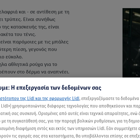
λαφριά και - σε αντίθεση με τη
χει τρύπες. Είναι συνήθως
της κατασκευής της, είναι
ακέτα του τένις.
 είναι παρόμοιες με τις μπάλες
γότερη πίεση, γεγονός που
ιο εύκολο.
ηλα αθλητικά ρούχα για το
ιτρέπουν στο δέρμα να αναπνέει.
 είναι καλό να επιλέξεις τον
με: Η επεξεργασία των δεδομένων σας
λέον παπούτσια padel. Τα καλά
στότοπου της Lidl και της εφαρμογής Lidl
, επεξεργαζόμαστε τα δεδομένα
 Θα πρέπει να βεβαιωθείς ότι
ς Lidl») χρησιμοποιώντας διάφορες τεχνολογίες που αποθηκεύουν και π
λισθητική σόλα για να έχεις
τική σας συσκευή. Ορισμένες από αυτές είναι τεχνικά απαραίτητες, ενώ 
.
με τη συγκατάθεσή σας, για την παροχή βολικών ρυθμίσεων, για τη δημι
ικευμένη διαφήμιση εντός και εκτός των υπηρεσιών Lidl. Εάν συμμετέχετε
ορούν τις αγορές σας στα καταστήματα, θα υποβάλλονται επίσης σε επεξε