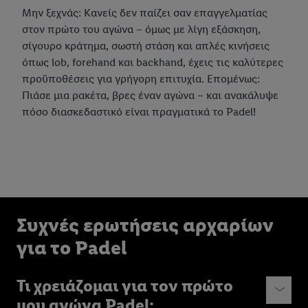
Μην ξεχνάς: Κανείς δεν παίζει σαν επαγγελματίας
στον πρώτο του αγώνα – όμως με λίγη εξάσκηση,
σίγουρο κράτημα, σωστή στάση και απλές κινήσεις
όπως lob, forehand και backhand, έχεις τις καλύτερες
προϋποθέσεις για γρήγορη επιτυχία. Επομένως:
Πιάσε μια ρακέτα, βρες έναν αγώνα – και ανακάλυψε
πόσο διασκεδαστικό είναι πραγματικά το Padel!
Συχνές ερωτήσεις αρχαρίων
για το Padel
Τι χρειάζομαι για τον πρώτο
μου αγώνα Padel;