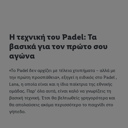
Η τεχνική του Padel: Τα
βασικά για τον πρώτο σου
αγώνα
«Το Padel δεν αρχίζει με τέλεια χτυπήματα – αλλά με
την πρώτη προσπάθεια», εξηγεί η ειδικός στο Padel ,
Lana, η οποία είναι και η ίδια παίκτρια της εθνικής
ομάδας. Παρ’ όλα αυτά, είναι καλό να γνωρίζεις τη
βασική τεχνική. Έτσι θα βελτιωθείς γρηγορότερα και
θα απολαύσεις ακόμα περισσότερο το παιχνίδι στο
γήπεδο.