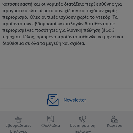
κατασκευαστή και οι νομικές διατάξεις περί ευθύνης για
πραγματικά ελαττώματα συνεχίζουν και ισχύουν χωρίς
περιορισμό. Όλες οι τιμές ισχύουν χωρίς το ντεκόρ. Τα
προϊόντα των εβδομαδιαίων επιλογών διατίθενται σε
περιορισμένες ποσότητες για λιανική πώληση (έως 3
τεμάχια). Τέλος, ορισμένα προϊόντα πιθανώς να μην είναι
διαθέσιμα σε όλα τα μεγέθη και σχέδια.
Newsletter
Εβδομαδιαίες
Φυλλάδια
Εξυπηρέτηση
Καριέρα
Επιλογές
πελατών