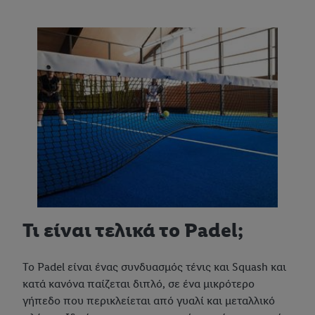
Τι είναι τελικά το Padel;
Το Padel είναι ένας συνδυασμός τένις και Squash και
κατά κανόνα παίζεται διπλό, σε ένα μικρότερο
γήπεδο που περικλείεται από γυαλί και μεταλλικό