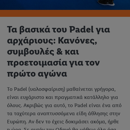
Τα βασικά του Padel για
αρχάριους: Κανόνες,
συμβουλές & και
προετοιμασία για τον
πρώτο αγώνα
Το Padel (υαλοσφαίριση) μαθαίνεται γρήγορα,
είναι ευχάριστο και πραγματικά κατάλληλο για
όλους. Ακριβώς για αυτό, το Padel είναι ένα από
τα ταχύτερα αναπτυσσόμενα είδη άθλησης στην
Ευρώπη. Αν δεν το έχεις δοκιμάσει ακόμα, ήρθε
η ώρα. Σε αυτόν τον Οδηγό θα μάθεις όλα όσα