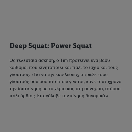
συγκατάθεσή σας ανά πάσα στιγμή με ισχύ για το μέλλον,
μπορείτε να βρείτε στην
πολιτική απορρήτου
μας.
Μπορείτε να
βρείτε τα νομικά στοιχεία της εταιρείας μας εδώ.
Deep Squat: Power Squat
Ως τελευταία άσκηση, ο Tim προτείνει ένα βαθύ
κάθισμα, που κινητοποιεί και πάλι το ισχίο και τους
γλουτούς. «Για να την εκτελέσεις, σπρώξε τους
γλουτούς σου όσο πιο πίσω γίνεται, κάνε ταυτόχρονα
την ίδια κίνηση με τα χέρια και, στη συνέχεια, στάσου
πάλι όρθιος. Επανάλαβε την κίνηση δυναμικά.»