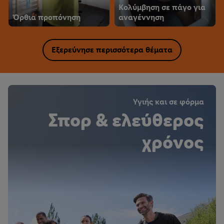
Κολύμβηση σε πάγο για
Όρθια προπόνηση
αναγέννηση
Εξερεύνησε περισσότερα θέματα
Υγιής και σε φόρμα
Σπορ & ελεύθερος
χρόνος