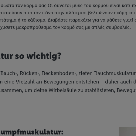
σωστά τον κορμό σας Οι δυνατοί μύες του κορμού είναι κάτι π
στατεύουν από τον πόνο στην πλάτη και βελτιώνουν ακόμη και 
άτημα ή το κάθισμα. Διαβάστε παρακάτω για να μάθετε γιατί ο
σχύσετε μακροπρόθεσμα τον κορμό σας με απλές συμβουλές.
ur so wichtig?
 Bauch-, Rücken-, Beckenboden-, tiefen Bauchmuskulatur
 eine Vielzahl an Bewegungen entstehen – daher auch de
sammen, um deine Wirbelsäule zu stabilisieren, Bewegun
 Rumpfmuskulatur: