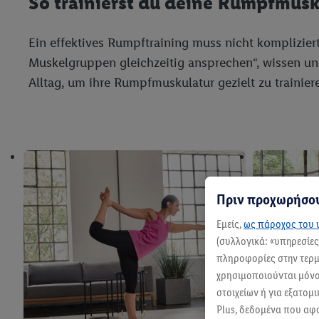
So trainierst du deine Rumpfmus
Ein effektives Rumpftraining muss nicht kompliziert
Muskelgruppen gleichzeitig ansprechen“, wissen unse
Alltag, um ihre Rumpfmuskulatur gezielt zu trainier
Πριν προχωρήσου
Εμείς,
ως πάροχος του ι
(συλλογικά: «υπηρεσίε
πληροφορίες στην τερμα
χρησιμοποιούνται μόνο 
στοιχείων ή για εξατομ
Plus, δεδομένα που αφ