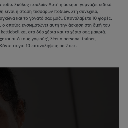
ράποδο: Σκύλος πουλιών Αυτή η άσκηση γυμνάζει ειδικά
η είναι η στάση τεσσάρων ποδιών. Στη συνέχεια,
ν αγκώνα και το γόνατό σας μαζί. Επαναλάβετε 10 φορές,
obi, ο οποίος ενσωματώνει αυτή την άσκηση στη δική του
ettlebell και στα δύο χέρια και τα χέρια σας μακριά.
ται από τους γοφούς", λέει ο personal trainer,
Κάντε το για 10 επαναλήψεις σε 2 σετ.