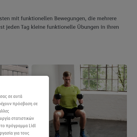
besten mit funktionellen Bewegungen, die mehrere
st jeden Tag kleine funktionelle Übungen in ihren
 σας σε αυτά
αρέχουν πρόσβαση σε
άλλες
ουργία στατιστικών
 στο πρόγραμμα Lidl
ργασία για τους