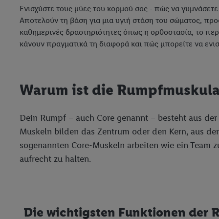
Ενισχύστε τους μύες του κορμού σας - πώς να γυμνάσετε 
Αποτελούν τη βάση για μια υγιή στάση του σώματος, προ
καθημερινές δραστηριότητες όπως η ορθοστασία, το περπ
κάνουν πραγματικά τη διαφορά και πώς μπορείτε να ενι
Warum ist die Rumpfmuskulat
Dein Rumpf – auch Core genannt – besteht aus der
Muskeln bilden das Zentrum oder den Kern, aus dem
sogenannten Core-Muskeln arbeiten wie ein Team zu
aufrecht zu halten.
Die wichtigsten Funktionen der