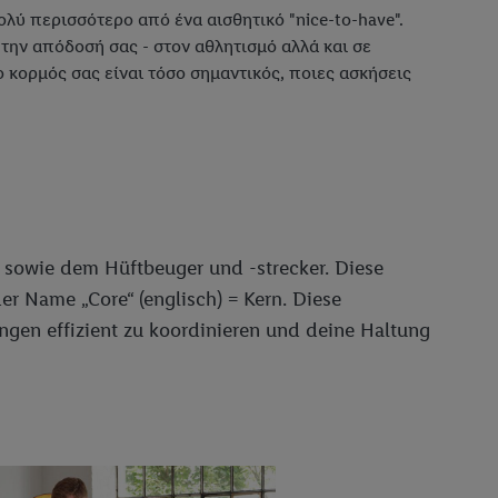
ολύ περισσότερο από ένα αισθητικό "nice-to-have".
την απόδοσή σας - στον αθλητισμό αλλά και σε
 κορμός σας είναι τόσο σημαντικός, ποιες ασκήσεις
 sowie dem Hüftbeuger und -strecker. Diese
r Name „Core“ (englisch) = Kern. Diese
gen effizient zu koordinieren und deine Haltung