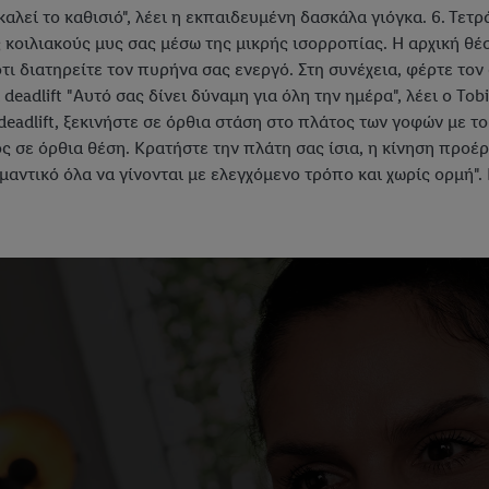
αλεί το καθισιό", λέει η εκπαιδευμένη δασκάλα γιόγκα. 6. Τετ
 κοιλιακούς μυς σας μέσω της μικρής ισορροπίας. Η αρχική θέσ
ότι διατηρείτε τον πυρήνα σας ενεργό. Στη συνέχεια, φέρτε το
ll deadlift "Αυτό σας δίνει δύναμη για όλη την ημέρα", λέει ο T
deadlift, ξεκινήστε σε όρθια στάση στο πλάτος των γοφών με το k
ς σε όρθια θέση. Κρατήστε την πλάτη σας ίσια, η κίνηση προέρχε
αντικό όλα να γίνονται με ελεγχόμενο τρόπο και χωρίς ορμή". 