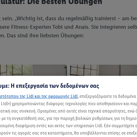
kulatur: Die besten Übungen
 sein. „Wichtig ist, dass du regelmäßig trainierst – am 
re Fitness-Experten Tobi und Anais. Sie integrieren selb
en. Das sind ihre liebsten Übungen:
με: Η επεξεργασία των δεδομένων σας
στότοπου της Lidl και της εφαρμογής Lidl
, επεξεργαζόμαστε τα δεδομένα
ς Lidl») χρησιμοποιώντας διάφορες τεχνολογίες που αποθηκεύουν και π
τική σας συσκευή. Ορισμένες από αυτές είναι τεχνικά απαραίτητες, ενώ 
με τη συγκατάθεσή σας, για την παροχή βολικών ρυθμίσεων, για τη δημι
ικευμένη διαφήμιση εντός και εκτός των υπηρεσιών Lidl. Εάν συμμετέχετε
ορούν τις αγορές σας στα καταστήματα, θα υποβάλλονται επίσης σε επεξε