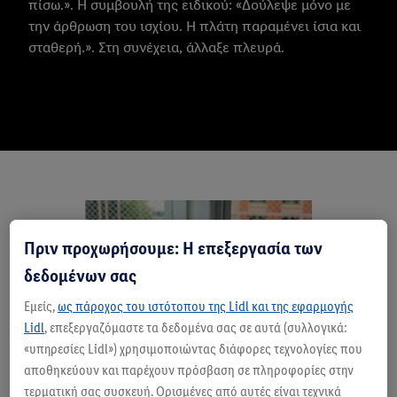
πίσω.». Η συμβουλή της ειδικού: «Δούλεψε μόνο με
την άρθρωση του ισχίου. Η πλάτη παραμένει ίσια και
σταθερή.». Στη συνέχεια, άλλαξε πλευρά.
Πριν προχωρήσουμε: Η επεξεργασία των
δεδομένων σας
Εμείς,
ως πάροχος του ιστότοπου της Lidl και της εφαρμογής
Lidl
, επεξεργαζόμαστε τα δεδομένα σας σε αυτά (συλλογικά:
«υπηρεσίες Lidl») χρησιμοποιώντας διάφορες τεχνολογίες που
αποθηκεύουν και παρέχουν πρόσβαση σε πληροφορίες στην
τερματική σας συσκευή. Ορισμένες από αυτές είναι τεχνικά