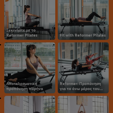
Ξεκινήστε με το
Reformer Pilates
Fit with Reformer Pilates
Αποτελεσματική
Reformer: Προπόνηση
προπόνηση πυρήνα
για το άνω μέρος του
σώματος