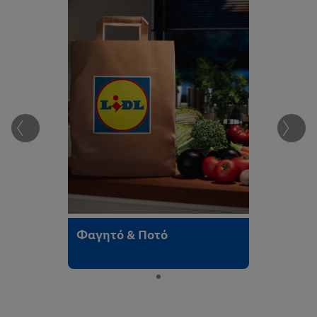
Weingut
Bodegas Lecea
Φαγητό & Ποτό