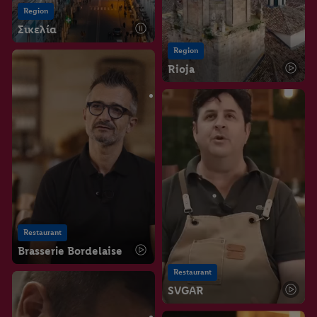
Region
Σικελία
Region
Rioja
Restaurant
Brasserie Bordelaise
Restaurant
SVGAR