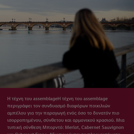
Η τέχνη του assemblageΗ τέχνη του assemblage
περιγράφει τον συνδυασμό διαφόρων ποικιλιών
αμπέλου για την παραγωγή ενός όσο το δυνατόν πιο
ισορροπημένου, σύνθετου και αρμονικού κρασιού. Μια
τυπική σύνθεση Μπορντό: Merlot, Cabernet Sauvignon