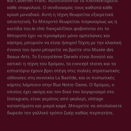
και Cabernet Franc. Αξιοποιούνται τα πλεονεκτήματα
κάθε σταφυλιού. Ο συνδυασμός τους καθιστά κάθε
κρασί μοναδικό. Αυτή η τέχνη θεωρείται εξαιρετικά
απαιτητική. Το Μπορντό θεωρείται παγκοσμίως ως η
κοιτίδα του.le chic françaisΌσοι φοβούνται ότι το
Μπορντό έχει να προσφέρει μόνο αμπελώνες και
κάστρα, μπορούν να είναι ήσυχοι! Τέχνη με την κλασική
έννοια του όρου μπορείτε να βρείτε στο Musée des
Beaux-Arts. Το Ecosystème Darwin είναι δυνατό και
αστικό: η τέχνη του δρόμου, τα concept stores και τα
εστιατόρια έχουν βρει στέγη στις παλιές στρατιωτικές
αίθουσες στη συνοικία La Bastide, και οι πιστωτικές
κάρτες λάμπουν στην Rue Notre-Dame. Ο δρόμος, ο
οποίος έχει ακόμη και τον δικό του λογαριασμό στο
Instagram, είναι γεμάτος από γκαλερί, vintage
καταστήματα και μικρά καφέ. Μπορείτε να απολαύσετε
δωρεάν τον γαλλικό τρόπο ζωής καθώς περπατάτε.