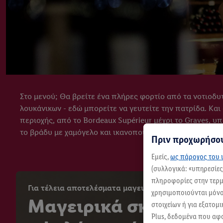
Στο μενού; Θα βρείτε ένα πλήρες φορτίο από τα νοτιοδυ
λουκάνικων - εδώ μπορείτε να γευτείτε την πατρίδα. Και
περιοχής, από το Bordeaux Supérieur μέχρι το Graves, υ
το βράδυ με χαμόγελο και ικανοποιημένα πρόσωπα, ξέρει: 
Πριν προχωρήσου
Εμείς,
ως πάροχος του ι
(συλλογικά: «υπηρεσίε
πληροφορίες στην τερμα
Για τέλεια αποτελέσματα μαγειρέματος
χρησιμοποιούνται μόνο 
Μαγειρικά σκεύη
στοιχείων ή για εξατομ
Plus, δεδομένα που αφ