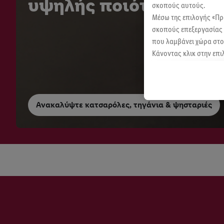
υψηλής ποιότητας
σκοπούς αυτούς.
Μέσω της επιλογής «Π
σκοπούς επεξεργασίας 
που λαμβάνει χώρα στο 
Κάνοντας κλικ στην επι
κλικ στην επιλογή «Απ
Περαιτέρω πληροφορίες
ανακαλέσετε τη συγκατά
μας.
Μπορείτε να βρείτε
Ανακαλύψτε κατσαρόλες, τηγάνια & ψησταριές