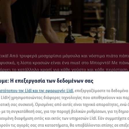
τικά! Από τρυφερά μοσχαρίσια μάγουλα και νόστιμα πιάτα πάπι
 φυσικά, η λίστα κρασιών είναι ένα must στο Μπορντό! Με πάν
πάρχει το κατάλληλο κρασί για κάθε γούστο και κάθε περίστασ
έγινε! Η Brasserie Bordelaise είναι κάτι περισσότερο από ένα
με: Η επεξεργασία των δεδομένων σας
στότοπου της Lidl και της εφαρμογής Lidl
, επεξεργαζόμαστε τα δεδομένα
ς Lidl») χρησιμοποιώντας διάφορες τεχνολογίες που αποθηκεύουν και π
τική σας συσκευή. Ορισμένες από αυτές είναι τεχνικά απαραίτητες, ενώ 
με τη συγκατάθεσή σας, για την παροχή βολικών ρυθμίσεων, για τη δημι
ικευμένη διαφήμιση εντός και εκτός των υπηρεσιών Lidl. Εάν συμμετέχετε
ορούν τις αγορές σας στα καταστήματα, θα υποβάλλονται επίσης σε επεξε