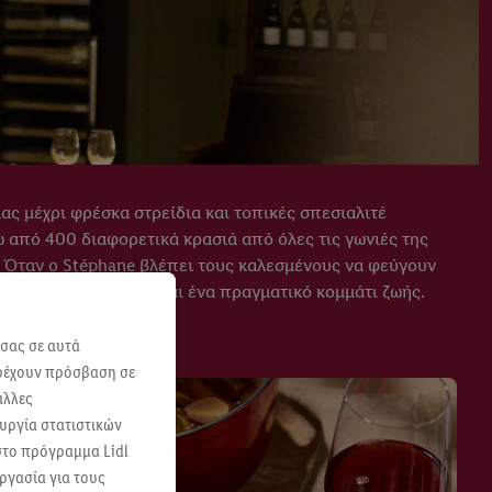
ας μέχρι φρέσκα στρείδια και τοπικές σπεσιαλιτέ
ω από 400 διαφορετικά κρασιά από όλες τις γωνιές της
η. Όταν ο Stéphane βλέπει τους καλεσμένους να φεύγουν
 απλό εστιατόριο - είναι ένα πραγματικό κομμάτι ζωής.
 σας σε αυτά
αρέχουν πρόσβαση σε
άλλες
ουργία στατιστικών
 στο πρόγραμμα Lidl
ργασία για τους