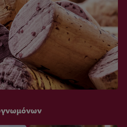
ρογνωμόνων