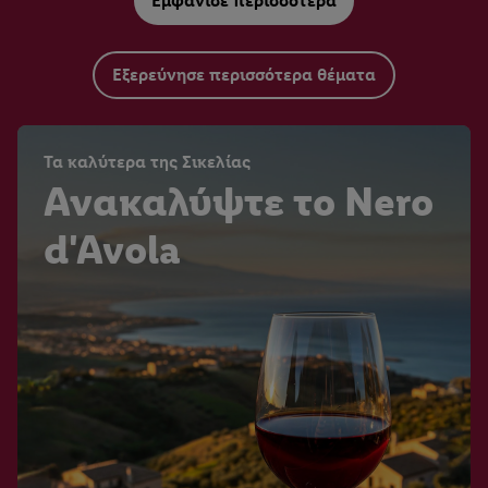
Εμφάνισε περισσότερα
Εξερεύνησε περισσότερα θέματα
Τα καλύτερα της Σικελίας
Ανακαλύψτε το Nero
d'Avola
Weinwissen
Ο κατάλογος κρασιών
της Ιταλίας
Master of Wine
Rioja: ροζέ και λευκό