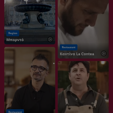
μπορείτε να βρείτε στην
πολιτική απορρήτου
μας.
Μπορείτε να
βρείτε τα νομικά στοιχεία της εταιρείας μας εδώ.
Region
Μπορντό
Restaurant
Καντίνα La Contea
Restaurant