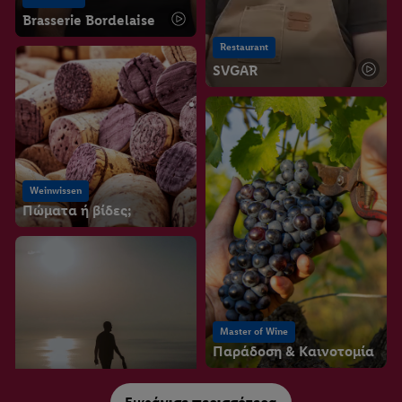
Brasserie Bordelaise
Restaurant
SVGAR
Weinwissen
Πώματα ή βίδες;
Master of Wine
Παράδοση & Καινοτομία
Weingut
Tenuta di Castellaro