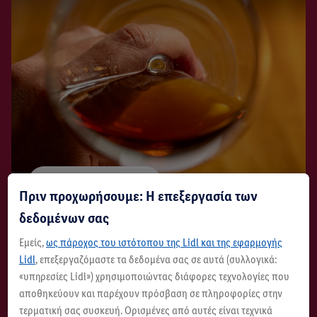
Μάθετε περισσότερα
Πριν προχωρήσουμε: Η επεξεργασία των
δεδομένων σας
Κόσμοι κρασιού
Εμείς,
ως πάροχος του ιστότοπου της Lidl και της εφαρμογής
Περιφέρειες, συμβουλές &
Lidl
, επεξεργαζόμαστε τα δεδομένα σας σε αυτά (συλλογικά:
«υπηρεσίες Lidl») χρησιμοποιώντας διάφορες τεχνολογίες που
γνώσεις εμπειρογνωμόνων
αποθηκεύουν και παρέχουν πρόσβαση σε πληροφορίες στην
τερματική σας συσκευή. Ορισμένες από αυτές είναι τεχνικά