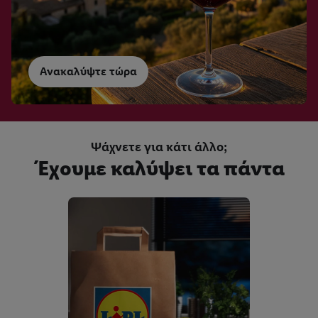
Ανακαλύψτε τώρα
Weinwissen
3 περιοχές - 3 κρασιά
Ψάχνετε για κάτι άλλο;
Έχουμε καλύψει τα πάντα
Weingut
Bodegas Lecea
Master of Wine
Η συντομογραφία του
κρασιού της Ιταλίας